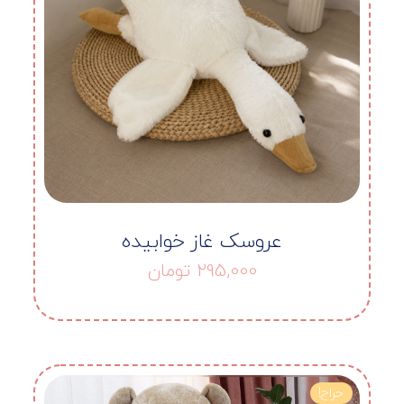
عروسک غاز خوابیده
295,000
تومان
حراج!