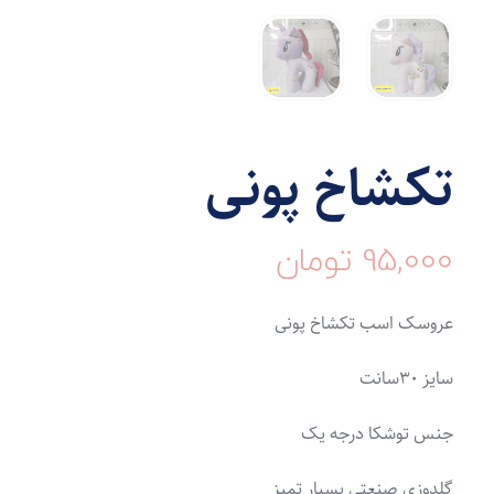
تکشاخ پونی
95,000
تومان
عروسک اسب تکشاخ پونی
سایز ۳۰سانت
جنس توشکا درجه یک
گلدوزی صنعتی بسیار تمیز