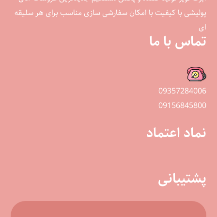
پولیشی با کیفیت با امکان سفارشی سازی مناسب برای هر سلیقه
ای
تماس با ما
09357284006
09156845800
نماد اعتماد
پشتیبانی