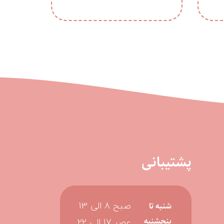
پشتیبانی
صبح 8 الی 13
شنبه تا
عصر 17 الی 22
پنجشنبه