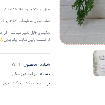
طول بوکت: حدود ۴۰تا ۴۵سانت
آماده سازی سفارشات ۲تا ۳روز کاری
رنگبندی قابل تغییر میباشد .اگر رن
از قسمت پایین سایت پیام بدین
شناسه محصول:
W11
دسته:
بوکت عروسکی
برچسب:
,
,
بوکت
بوکت تدی
ب