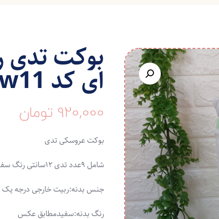
بوکت تدی ر
ای کد w11
920,000
تومان
بوکت عروسکی تدی
شامل ۹عدد تدی ۱۲سانتی رنگ سفید پسته ای
جنس بدنه:ربیت خارجی درجه یک
رنگ بدنه:سفیدمطابق عکس