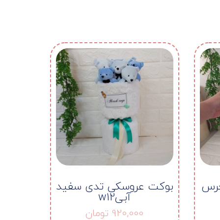
خرس
بوکت عروسکی تدی سفید
آبیw12
920,000
تومان