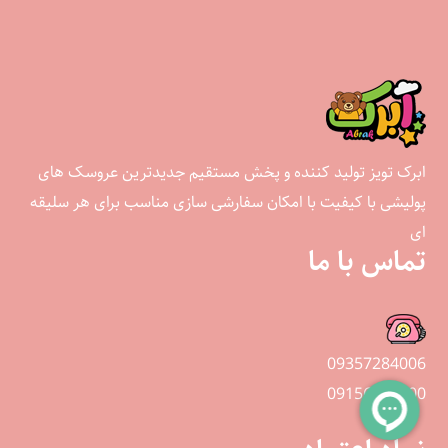
ابرک تویز تولید کننده و پخش مستقیم جدیدترین عروسک های
پولیشی با کیفیت با امکان سفارشی سازی مناسب برای هر سلیقه
ای
تماس با ما
09357284006
09156845800