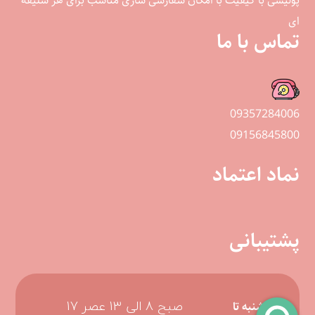
پولیشی با کیفیت با امکان سفارشی سازی مناسب برای هر سلیقه
ای
تماس با ما
09357284006
09156845800
نماد اعتماد
پشتیبانی
صبح 8 الی 13 عصر 17
شنبه تا