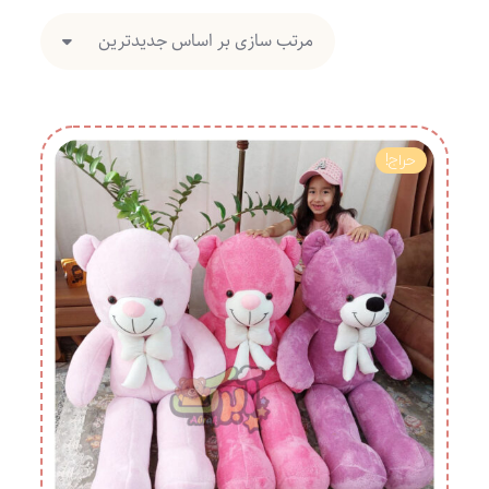
حراج!