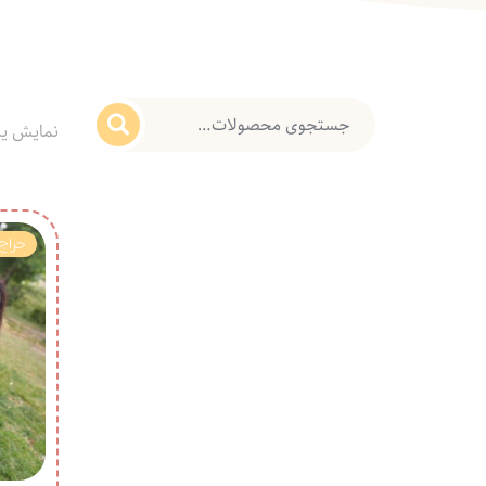
نمایش ی
حراج!