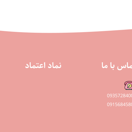
اس با ما
نماد اعتماد
093572840
091568458