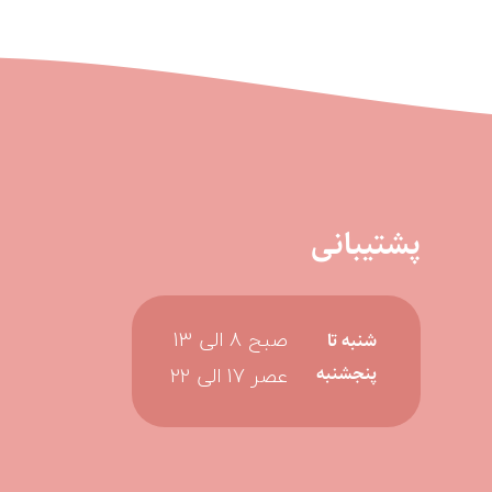
پشتیبانی
صبح 8 الی 13
شنبه تا
عصر 17 الی 22
پنجشنبه