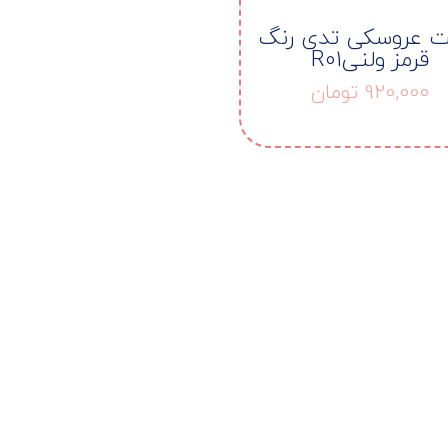
ت عروسکی تدی رنگ
قرمز ولنیR01
920,000
تومان