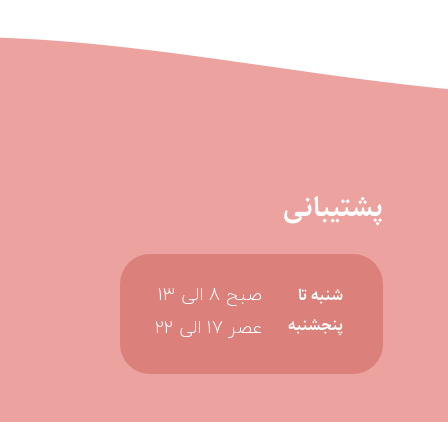
پشتیبانی
صبح 8 الی 13
شنبه تا
عصر 17 الی 22
پنجشنبه