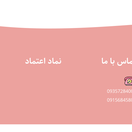
اس با ما
نماد اعتماد
093572840
091568458