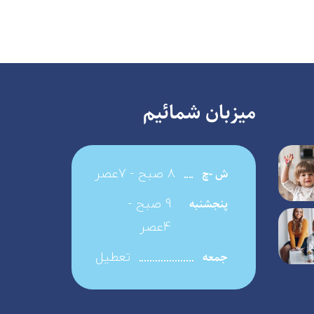
میزبان شمائیم
8 صبح - 7عصر
ش -چ
9 صبح -
پنجشنبه
4عصر
تعطیل
جمعه