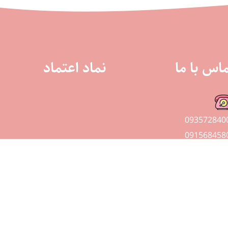
اس با ما
نماد اعتماد
093572840
091568458
طراحی سایت توسط: