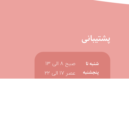
پشتیبانی
صبح 8 الی 13
شنبه تا
عصر 17 الی 22
پنجشنبه