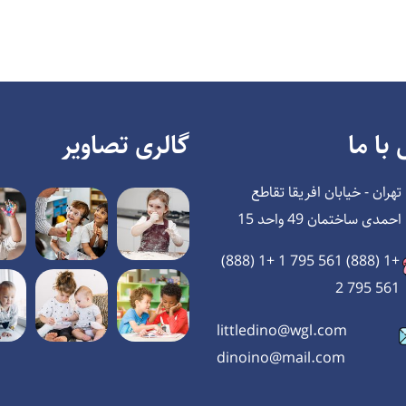
با ما
گالری تصاویر
تهران - خیابان افریقا تقاطع
احمدی ساختمان 49 واحد 15
+1 (888) 561 795 1 +1 (888)
561 795 2
littledino@wgl.com
dinoino@mail.com